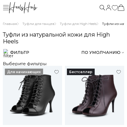
Главная
Туфли для танцев
Туфли для High Heels
Туфли из нату
Туфли из натуральной кожи для High
Heels
ФИЛЬТР
ПО УМОЛЧАНИЮ
Выберите фильтры
Для начинающих
Бестселлер