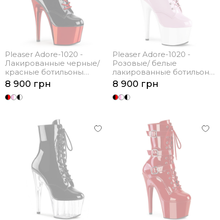
Pleaser Adore-1020 -
Pleaser Adore-1020 -
Лакированные черные/
Розовые/ белые
красные ботильоны
лакированные ботильоны
(каблук 17.8 см)
(каблук 17.8 см)
8 900 грн
8 900 грн