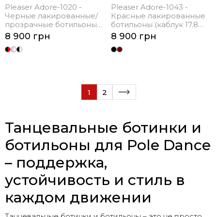
Pleaser Adore-1020 -
Pleaser Adore-1043 -
Черные лакированные/
Красные лакированные
прозрачные ботильоны
ботильоны (каблук 17.8
(каблук 17.8 см)
см)
8 900 грн
8 900 грн
1
2
Танцевальные ботинки и
ботильоны для Pole Dance
– поддержка,
устойчивость и стиль в
каждом движении
Танцевальные ботинки и ботильоны – это не просто