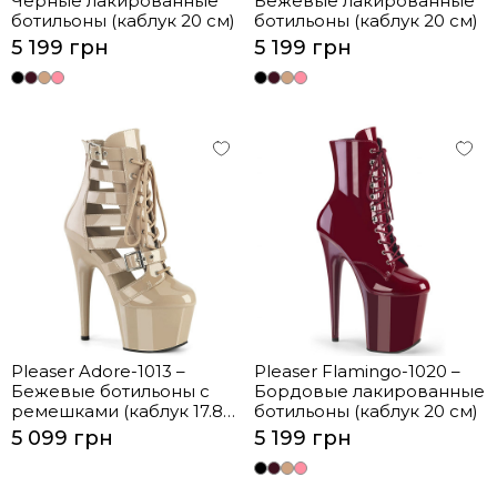
Черные лакированные
Бежевые лакированные
ботильоны (каблук 20 см)
ботильоны (каблук 20 см)
5 199 грн
5 199 грн
Pleaser Adore-1013 –
Pleaser Flamingo-1020 –
Бежевые ботильоны с
Бордовые лакированные
ремешками (каблук 17.8
ботильоны (каблук 20 см)
см)
5 099 грн
5 199 грн