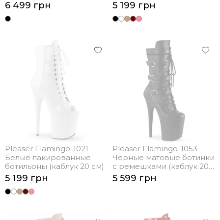
(каблук 20 см)
6 499 грн
5 199 грн
Pleaser Flamingo-1021 -
Pleaser Flamingo-1053 -
Белые лакированные
Черные матовые ботинки
ботильоны (каблук 20 см)
с ремешками (каблук 20
см)
5 199 грн
5 599 грн