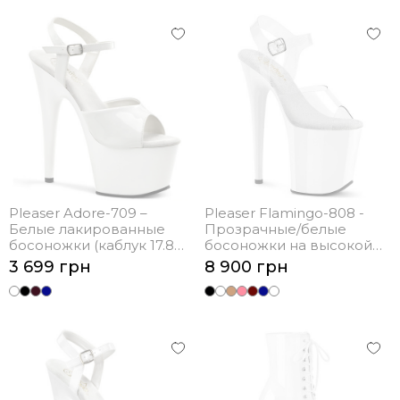
Pleaser Adore-709 –
Pleaser Flamingo-808 -
Белые лакированные
Прозрачные/белые
босоножки (каблук 17.8
босоножки на высокой
см)
платформе (каблук 20.3
3 699 грн
8 900 грн
см)