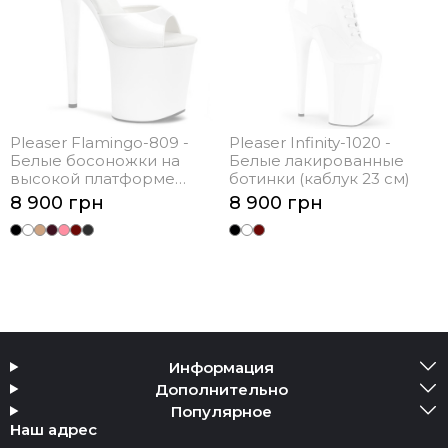
Pleaser Flamingo-809 -
Pleaser Infinity-1020 -
Белые босоножки на
Белые лакированные
высокой платформе
ботинки (каблук 23 см)
(каблук 20.3 см)
8 900 грн
8 900 грн
Информация
Дополнительно
Популярное
Наш адрес