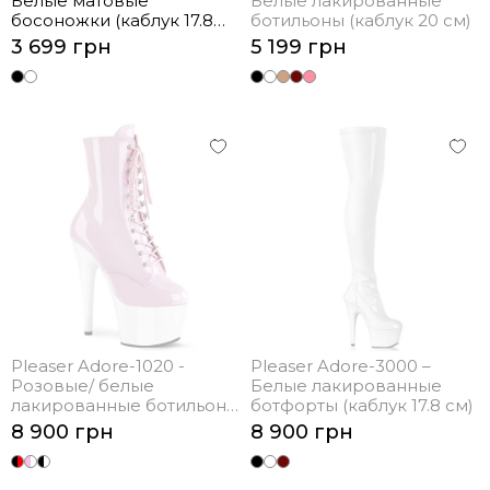
Белые матовые
Белые лакированные
босоножки (каблук 17.8
ботильоны (каблук 20 см)
см)
3 699 грн
5 199 грн
Pleaser Adore-1020 -
Pleaser Adore-3000 –
Розовые/ белые
Белые лакированные
лакированные ботильоны
ботфорты (каблук 17.8 см)
(каблук 17.8 см)
8 900 грн
8 900 грн