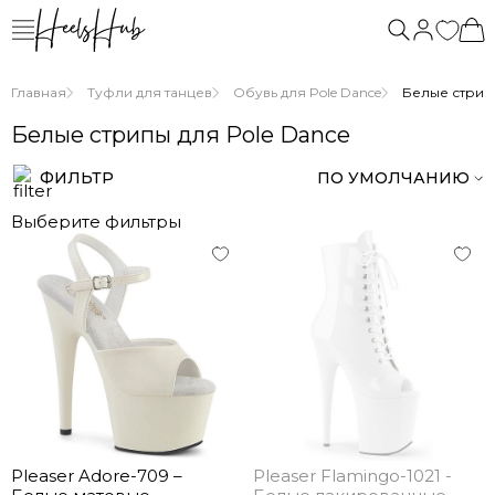
Главная
Туфли для танцев
Обувь для Pole Dance
Белые стрипы
Белые стрипы для Pole Dance
ФИЛЬТР
ПО УМОЛЧАНИЮ
Выберите фильтры
Pleaser Adore-709 –
Pleaser Flamingo-1021 -